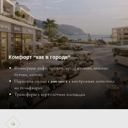
Ответим лично на все вопросы, поможем
определиться во всем разнообразии
предложений
Подберем подходящее решение в
интересующей локации с требуемыми
параметрами
Комфорт “как в городе”
Коммерция: кафе, прокат, продуктовый, винные
бутики, аптеки
Парковка около
1 200 мест
+ внутренняя логистика
на гольфкарах
Трансферы + вертолётная площадка