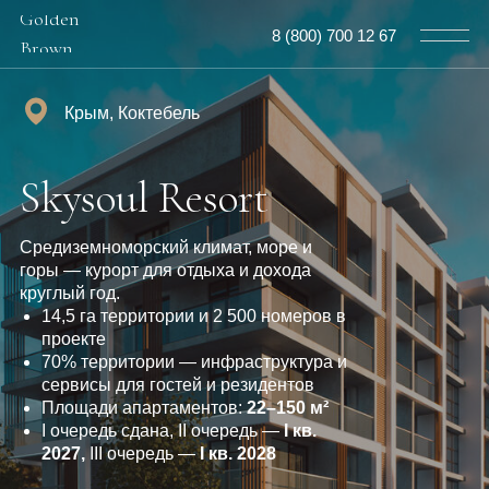
Golden
8 (800) 700 12 67
Brown
Крым, Коктебель
Skysoul Resort
Средиземноморский климат, море и
горы — курорт для отдыха и дохода
круглый год.
14,5 га территории и 2 500 номеров в
проекте
70% территории — инфраструктура и
сервисы для гостей и резидентов
Площади апартаментов:
22–150 м²
I очередь сдана, II очередь —
I кв.
2027,
III очередь —
I кв. 2028