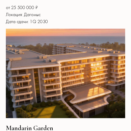
от 25 500 000 ₽
Локация: Дагомыс
Дата сдачи: 1Q 2030
Ответим лично на все вопросы, поможем
определиться во всем разнообразии предложений
Подберем подходящее решение в интересующей
локации с требуемыми параметрами
Mandarin Garden