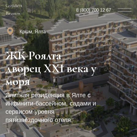
Golden
8 (800) 700 12 67
Brown
Крым, Ялта
ЖК Роялта
дворец XXI века у
моря
Элитная резиденция в Ялте с
инфинити-бассейном, садами и
сервисом уровня
пятизвёздочного отеля.