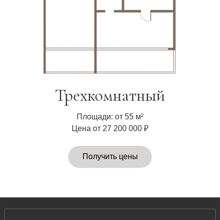
Трехкомнатный
Покажем территорию
и инфраструктуру комплекса, а также
Площади: от 55 м²
планировку и вид из окна
Цена от 27 200 000 ₽
Получить цены