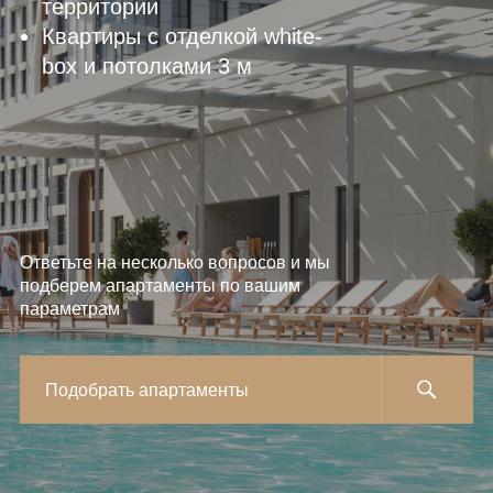
территории
Квартиры с отделкой white-
box и потолками 3 м
Ответьте на несколько вопросов и мы
подберем апартаменты по вашим
параметрам
Подобрать апартаменты