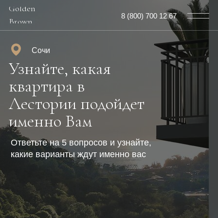
Golden
8 (800) 700 12 67
Brown
Сочи
Узнайте, какая
квартира в
Лестории подойдет
именно Вам
Ответьте на 5 вопросов и узнайте,
какие варианты ждут именно вас