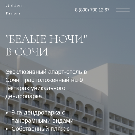
Golden
8 (800) 700 12 67
Brown
"БЕЛЫЕ НОЧИ"
В СОЧИ
Эксклюзивный апарт-отель в
Сочи , расположенный на 9
гектарах уникального
дендропарка
9 га дендропарка с
панорамными видами
Собственный пляж с