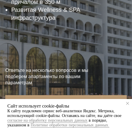
причалом в 350 м
Развитая Wellness & SPA
инфраструктура
Ответьте на несколько вопросов и мы
подберем апартаменты по вашим
параметрам
Подобрать апартаменты
Сайт использует cookie-файлы
К cайту подключен сервис веб-аналитики Яндекс. Метрика,
использующий cookie-файлы. Оставаясь на сайте, вы даёте свое
согласие на обработку персональных данных
в порядке,
указанном в
Политике обработки персональных данных.