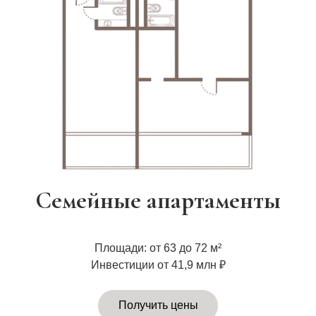
Семейные апартаменты
Покажем территорию
и инфраструктуру комплекса, а также
планировку и вид из окна
Площади: от 63 до 72 м²
Инвестиции от 41,9 млн ₽
Получить цены