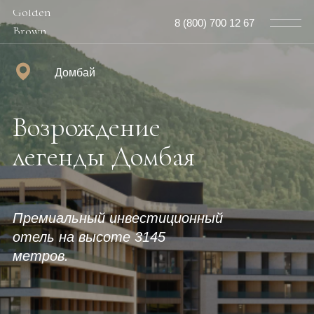
Golden
8 (800) 700 12 67
Brown
Домбай
Возрождение
легенды Домбая
Премиальный инвестиционный
отель на высоте 3145
метров.