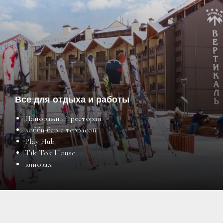
Ответим лично на все вопросы, поможем
определиться во всем разнообразии
предложений
Все для отдыха и работы
Подберем подходящее решение в
Панорамный ресторан
интересующей локации с требуемыми
лобби-бар с террасой
параметрами
Play Hub
Tik Tok House
кинозал