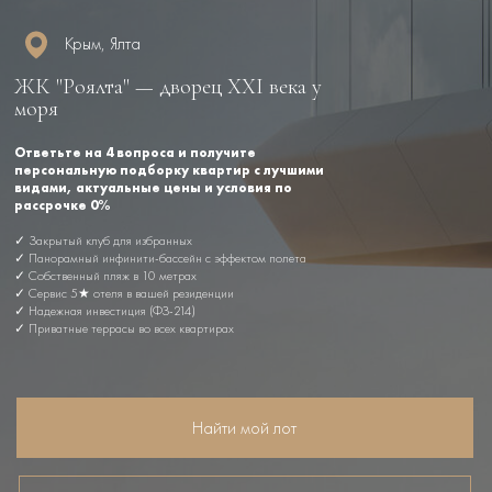
Крым, Ялта
ЖК "Роялта" — дворец XXI века у
моря
Ответьте на 4 вопроса и получите
персональную подборку квартир с лучшими
видами, актуальные цены и условия по
рассрочке 0%
✓ Закрытый клуб для избранных
✓ Панорамный инфинити-бассейн с эффектом полета
✓ Собственный пляж в 10 метрах
✓ Сервис 5★ отеля в вашей резиденции
✓ Надежная инвестиция (ФЗ-214)
✓ Приватные террасы во всех квартирах
Найти мой лот