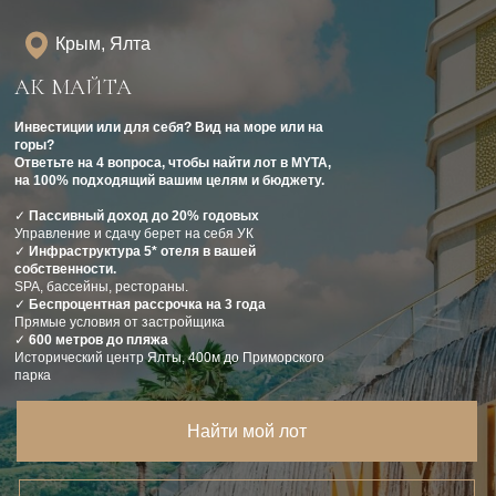
Крым, Ялта
АК МАЙТА
Инвестиции или для себя? Вид на море или на
горы?
Ответьте на 4 вопроса, чтобы найти лот в MYTA,
на 100% подходящий вашим целям и бюджету.
✓
Пассивный доход до 20% годовых
Управление и сдачу берет на себя УК
✓
Инфраструктура 5* отеля в вашей
собственности.
SPA, бассейны, рестораны.
✓
Беспроцентная рассрочка на 3 года
Прямые условия от застройщика
✓
600 метров до пляжа
Исторический центр Ялты, 400м до Приморского
парка
Найти мой лот